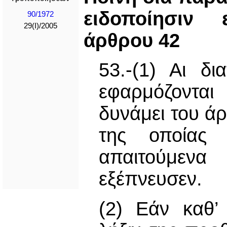
ειδοποίησιν 
90/1972
29(I)/2005
άρθρου 42
53.-(1) Αι δ
εφαρμόζονται
δυνάμει του ά
της οποίας 
απαιτούμενα
εξέπνευσεν.
(2) Εάν καθ’