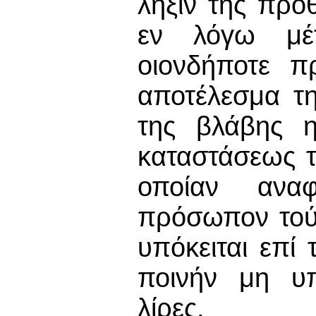
λήξιν της προ
εν λόγω μέ
οιονδήποτε π
αποτέλεσμα τη
της βλάβης η
καταστάσεως τη
οποίαν αναφ
πρόσωπον τούτ
υπόκειται επί 
ποινήν μη υπ
λίρες.