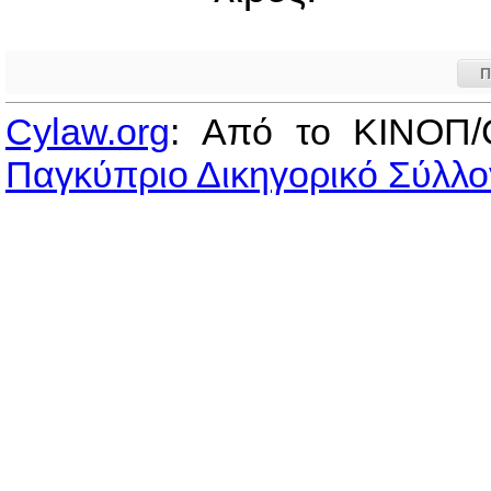
Π
Cylaw.org
: Από το ΚΙΝOΠ/
Παγκύπριο Δικηγορικό Σύλλο