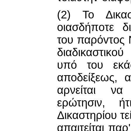
(2) Το Δικα
oιασδήπoτε δ
του παρόvτoς 
διαδικαστικο
υπό του εκάσ
αποδείξεως, 
αρνείται να
ερώτησιν, ή
Δικαστηρίου τε
απαιτείται πα