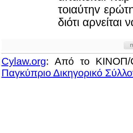
τoιαύτηv ερώτη
διότι αρνείται 
Π
Cylaw.org
: Από το ΚΙΝOΠ/
Παγκύπριο Δικηγορικό Σύλλο