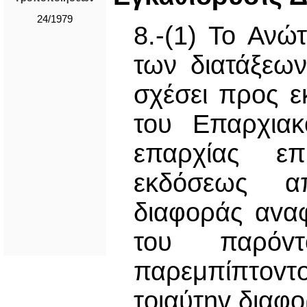
24/1979
8.-(1) Το Ανώ
των διατάξεων
σχέσει προς ε
του Επαρχιακ
επαρχίας ε
εκδόσεως α
διαφοράς αvα
του παρόv
παρεμπίπτovτ
τoιαύτηv διαφo