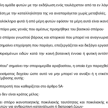
άλλη ομάδα φυτών με την εκδήλωση ενός τουλάχιστον από τα εν λόγ
χέση με την καταλληλότητα της να αναπαράγεται χωρίς μεταβολές.
 ολόκληρα φυτά ή από μέρη φυτών εφόσον τα μέρη αυτά είναι ικα
σπόρο μιας γενιάς που αμέσως προηγήθηκε του βασικού σπόρου·
α σπόρου γνωστού βάρους και ιστορικού που μπορεί να αναγνωριστ
ημαίνει επιχείρηση που παράγει, επεξεργάζεται και διεξάγει εργ
ορισμένων ειδών κατά την κοινή βοτανική έννοια ή φυτική οντότ
ου” σημαίνει την σπορομερίδα αραβοσίτου, η οποία έχει παραχθεί 
εισίματος δοχείου ώστε αυτό να μην μπορεί να ανοίξει ή η ετικέτ
πέμβασης αυτής·
 επιτροπή που καθορίζεται στο άρθρο 5Α·
 δεν είναι κράτος μέλος·
ι σπόρο ικανοποιητικής ποικιλιακής ταυτότητας και ποικιλιακής 
τών για ανθρώπινη κατανάλωση ή διατροφή ζώων·