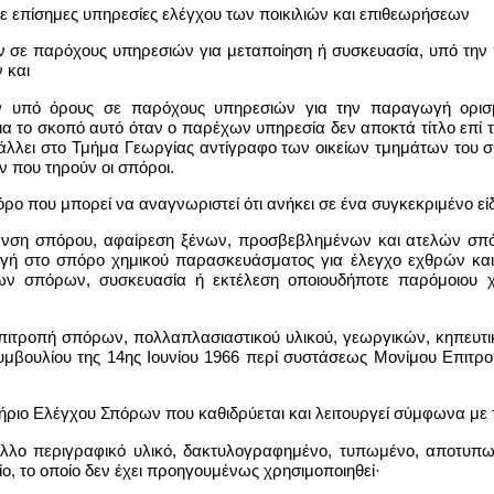
ε επίσημες υπηρεσίες ελέγχου των ποικιλιών και επιθεωρήσεων
ων σε παρόχους υπηρεσιών για μεταποίηση ή συσκευασία, υπό την
 και
ν υπό όρους σε παρόχους υπηρεσιών για την παραγωγή ορισ
 το σκοπό αυτό όταν ο παρέχων υπηρεσία δεν αποκτά τίτλο επί 
λει στο Τμήμα Γεωργίας αντίγραφο των οικείων τμημάτων του σ
 που τηρούν οι σπόροι.
ρο που μπορεί να αναγνωριστεί ότι ανήκει σε ένα συγκεκριμένο εί
ρανση σπόρου, αφαίρεση ξένων, προσβεβλημένων και ατελών σπό
γή στο σπόρο χημικού παρασκευάσματος για έλεγχο εχθρών κ
των σπόρων, συσκευασία ή εκτέλεση οποιουδήποτε παρόμοιου
 Επιτροπή σπόρων, πολλαπλασιαστικού υλικού, γεωργικών, κηπευτ
μβουλίου της 14ης Ιουνίου 1966 περί συστάσεως Μονίμου Επιτ
τήριο Ελέγχου Σπόρων που καθιδρύεται και λειτουργεί σύμφωνα με 
ή άλλο περιγραφικό υλικό, δακτυλογραφημένο, τυπωμένο, αποτ
ο, το οποίο δεν έχει προηγουμένως χρησιμοποιηθεί·