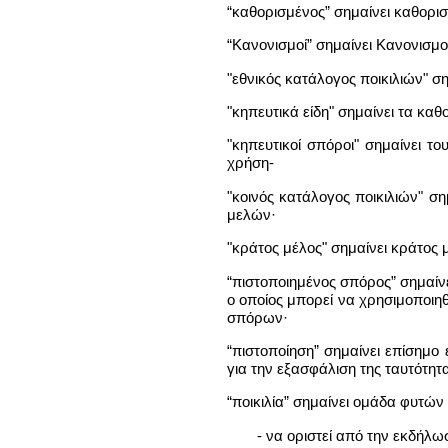
“καθορισμένος” σημαίνει καθορι
“Κανονισμοί” σημαίνει Κανονισμ
"εθνικός κατάλογος ποικιλιών" σ
"κηπευτικά είδη" σημαίνει τα κα
"κηπευτικοί σπόροι" σημαίνει 
χρήση-
"κοινός κατάλογος ποικιλιών" σ
μελών·
"κράτος μέλος" σημαίνει κράτος
“πιστοποιημένος σπόρος” σημαίν
ο οποίος μπορεί να χρησιμοποιη
σπόρων·
“πιστοποίηση” σημαίνει επίσημ
για την εξασφάλιση της ταυτότητα
“ποικιλία” σημαίνει ομάδα φυτών
- να οριστεί από την εκδήλ