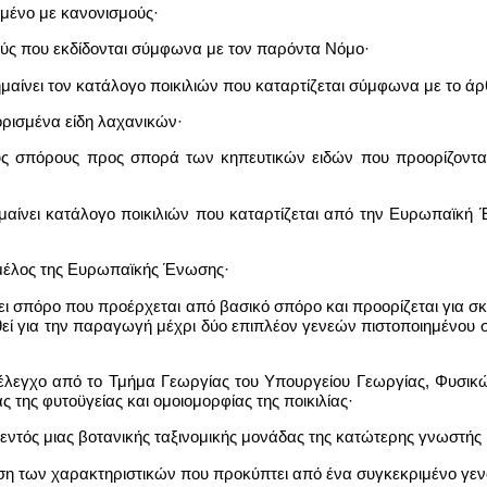
σμένο με κανονισμούς·
ούς που εκδίδονται σύμφωνα με τον παρόντα Νόμο·
ημαίνει τον κατάλογο ποικιλιών που καταρτίζεται σύμφωνα με το άρ
θορισμένα είδη λαχανικών·
τους σπόρους προς σπορά των κηπευτικών ειδών που προορίζοντα
ημαίνει κατάλογο ποικιλιών που καταρτίζεται από την Ευρωπαϊκή
 μέλος της Ευρωπαϊκής Ένωσης·
ει σπόρο που προέρχεται από βασικό σπόρο και προορίζεται για 
θεί για την παραγωγή μέχρι δύο επιπλέον γενεών πιστοποιημένου 
ο έλεγχο από το Τμήμα Γεωργίας του Υπουργείου Γεωργίας, Φυσ
ς της φυτοϋγείας και ομοιομορφίας της ποικιλίας·
 εντός μιας βοτανικής ταξινομικής μονάδας της κατώτερης γνωστής
ωση των χαρακτηριστικών που προκύπτει από ένα συγκεκριμένο γ