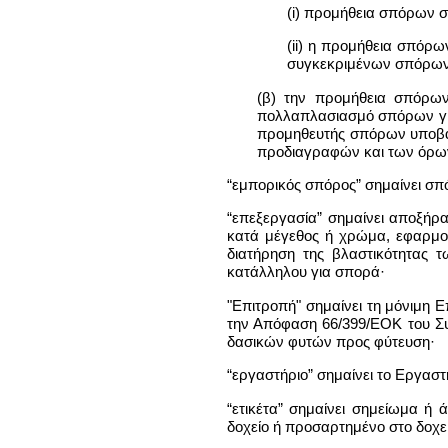
(i) προμήθεια σπόρων σ
(ii) η προμήθεια σπόρ
συγκεκριμένων σπόρων
(β) την προμήθεια σπόρω
πολλαπλασιασμό σπόρων για
προμηθευτής σπόρων υποβάλ
προδιαγραφών και των όρων
“εμπορικός σπόρος” σημαίνει σπό
“επεξεργασία” σημαίνει αποξή
κατά μέγεθος ή χρώμα, εφαρμο
διατήρηση της βλαστικότητας 
κατάλληλου για σπορά·
"Επιτροπή" σημαίνει τη μόνιμη
την Απόφαση 66/399/ΕΟΚ του Συ
δασικών φυτών προς φύτευση·
“εργαστήριο” σημαίνει το Εργασ
“ετικέτα” σημαίνει σημείωμα 
δοχείο ή προσαρτημένο στο δοχεί