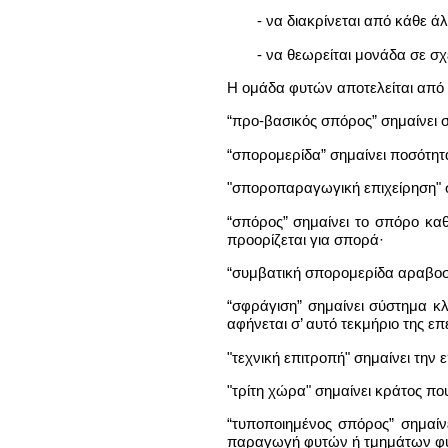
- να διακρίνεται από κάθε 
- να θεωρείται μονάδα σε σ
Η ομάδα φυτών αποτελείται από
“προ-βασικός σπόρος” σημαίνει 
“σπορομερίδα” σημαίνει ποσότητ
"σποροπαραγωγική επιχείρηση" σ
“σπόρος” σημαίνει το σπόρο καθ
προορίζεται για σπορά·
“συμβατική σπορομερίδα αραβοσίτ
“σφράγιση” σημαίνει σύστημα κλ
αφήνεται σ’ αυτό τεκμήριο της ε
"τεχνική επιτροπή" σημαίνει την
"τρίτη χώρα" σημαίνει κράτος που
“τυποποιημένος σπόρος” σημαίνε
παραγωγή φυτών ή τμημάτων φυ