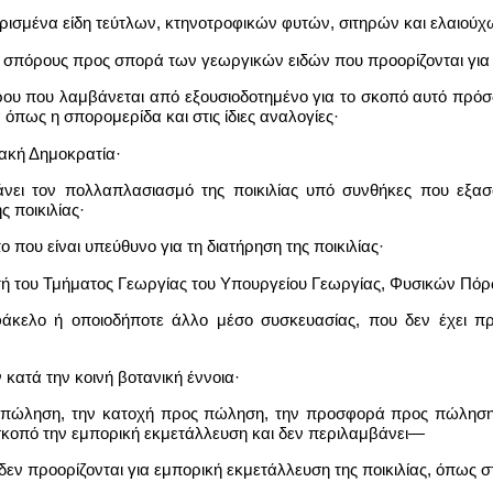
θορισμένα είδη τεύτλων, κτηνοτροφικών φυτών, σιτηρών και ελαιού
υς σπόρους προς σπορά των γεωργικών ειδών που προορίζονται γι
ρου που λαμβάνεται από εξουσιοδοτημένο για το σκοπό αυτό πρόσ
ά όπως η σπορομερίδα και στις ίδιες αναλογίες·
ιακή Δημοκρατία·
μβάνει τον πολλαπλασιασμό της ποικιλίας υπό συνθήκες που εξ
ς ποικιλίας·
 που είναι υπεύθυνο για τη διατήρηση της ποικιλίας·
υντή του Τμήματος Γεωργίας του Υπουργείου Γεωργίας, Φυσικών Πό
, φάκελο ή οποιοδήποτε άλλο μέσο συσκευασίας, που δεν έχει π
 κατά την κοινή βοτανική έννοια·
 πώληση, την κατοχή προς πώληση, την προσφορά προς πώληση 
σκοπό την εμπορική εκμετάλλευση και δεν περιλαμβάνει—
εν προορίζονται για εμπορική εκμετάλλευση της ποικιλίας, όπως σ