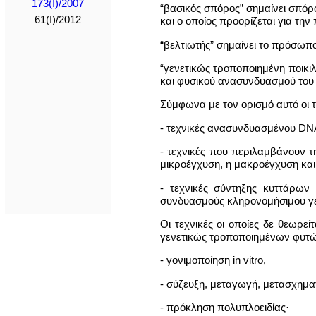
173(I)/2007
“βασικός σπόρος” σημαίνει σπόρο
61(I)/2012
και ο οποίος προορίζεται για τ
“βελτιωτής” σημαίνει το πρόσωπ
“γενετικώς τροποποιημένη ποικιλ
και φυσικού ανασυνδυασμού του 
Σύμφωνα με τον ορισμό αυτό οι 
- τεχνικές ανασυνδυασμένου DNA
- τεχνικές που περιλαμβάνουν τ
μικροέγχυση, η μακροέγχυση και 
- τεχνικές σύντηξης κυττάρων
συνδυασμούς κληρονομήσιμου γε
Οι τεχνικές οι οποίες δε θεωρ
γενετικώς τροποποιημένων φυτών,
- γονιμοποίηση in vitro,
- σύζευξη, μεταγωγή, μετασχημα
- πρόκληση πολυπλοειδίας·