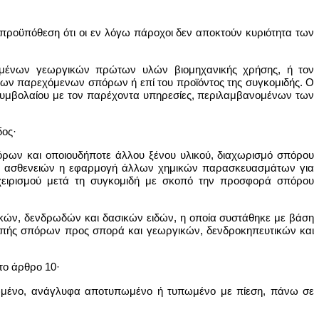
 προϋπόθεση ότι οι εν λόγω πάροχοι δεν αποκτούν κυριότητα των
μένων γεωργικών πρώτων υλών βιομηχανικής χρήσης, ή τον
των παρεχόμενων σπόρων ή επί του προϊόντος της συγκομιδής. Ο
υμβολαίου με τον παρέχοντα υπηρεσίες, περιλαμβανομένων των
δος·
ρων και οποιουδήποτε άλλου ξένου υλικού, διαχωρισμό σπόρου
αι ασθενειών η εφαρμογή άλλων χημικών παρασκευασμάτων για
 χειρισμού μετά τη συγκομιδή με σκοπό την προσφορά σπόρου
ικών, δενδρωδών και δασικών ειδών, η οποία συστάθηκε με βάση
ροπής σπόρων προς σπορά και γεωργικών, δενδροκηπευτικών και
το άρθρο 10·
υπωμένο, ανάγλυφα αποτυπωμένο ή τυπωμένο με πίεση, πάνω σε