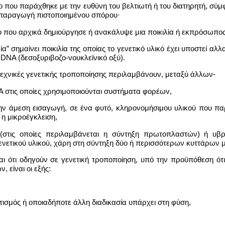
 που παράχθηκε με την ευθύνη του βελτιωτή ή του διατηρητή, σύμφω
ην παραγωγή πιστοποιημένου σπόρου·
ο που αρχικά δημιούργησε ή ανακάλυψε μια ποικιλία ή εκπρόσωπος
ία” σημαίνει ποικιλία της οποίας το γενετικό υλικό έχει υποστεί 
DNA (δεσοξυριβοζο-νουκλεϊνικό οξύ).
τεχνικές γενετικής τροποποίησης περιλαμβάνουν, μεταξύ άλλων-
 στις οποίες χρησιμοποιούνται συστήματα φορέων,
ην άμεση εισαγωγή, σε ένα φυτό, κληρονομήσιμου υλικού που παρ
η μικροέγκλειση,
 (στις οποίες περιλαμβάνεται η σύντηξη πρωτοπλαστών) ή υβρι
νετικού υλικού, χάρη στη σύντηξη δύο ή περισσότερων κυττάρων
είται ότι οδηγούν σε γενετική τροποποίηση, υπό την προϋπόθεση
 είναι οι εξής:
τισμός ή οποιαδήποτε άλλη διαδικασία υπάρχει στη φύση,