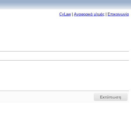
CyLaw
|
Αναφορικά μ'εμάς
|
Επικοινωνία
Εκτύπωση