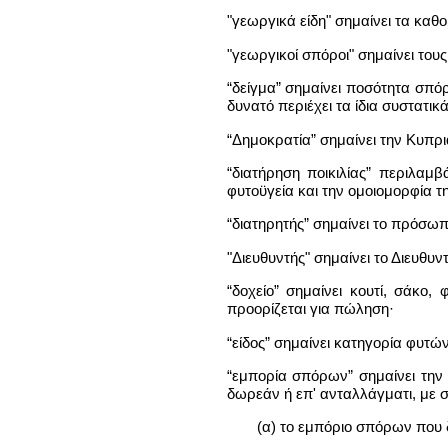
"γεωργικά είδη" σημαίνει τα κα
"γεωργικοί σπόροι" σημαίνει το
“δείγμα” σημαίνει ποσότητα σπό
δυνατό περιέχει τα ίδια συστατικ
“Δημοκρατία” σημαίνει την Κυπρ
“διατήρηση ποικιλίας” περιλα
φυτοϋγεία και την ομοιομορφία τη
“διατηρητής” σημαίνει το πρόσωπο
"Διευθυντής" σημαίνει το Διευθ
“δοχείο” σημαίνει κουτί, σάκο
προορίζεται για πώληση·
“είδος” σημαίνει κατηγορία φυτών
“εμπορία σπόρων” σημαίνει την
δωρεάν ή επ' ανταλλάγματι, με 
(α) το εμπόριο σπόρων που δ