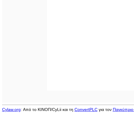
Cylaw.org
: Από το ΚΙΝOΠ/CyLii και τη
ConvertPLC
για τον
Παγκύπριο 