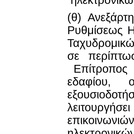
(θ) Ανεξάρτη
Ρυθμίσεως Η
Ταχυδρομικώ
σε περίπτω
Επίτροπος ε
εδαφίου, ο
εξουσιοδοτ
λειτουργή
επικοινωνιώ
ηλεκτρονι