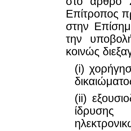
στο άρθρο 2
Επίτροπος π
στην Επίσημ
την υποβολή
κοινώς διεξαγ
(i) χορήγη
δικαιώματο
(ii) εξουσ
ίδρυσης
ηλεκτρονικ