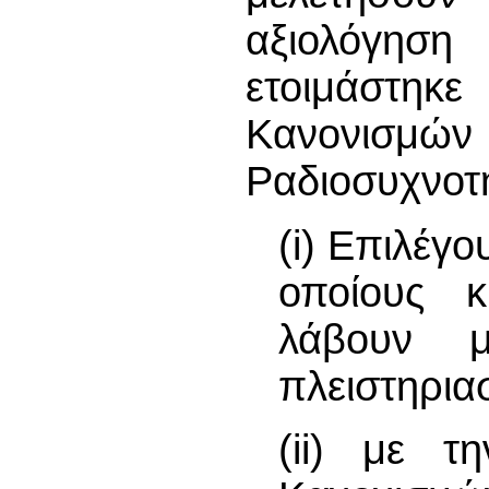
αξιολόγησ
ετοιμάστηκε
Κανονισμ
Ραδιοσυχνοτ
(i) Επιλέγο
οποίους κ
λάβουν μ
πλειστηρια
(ii) με τ