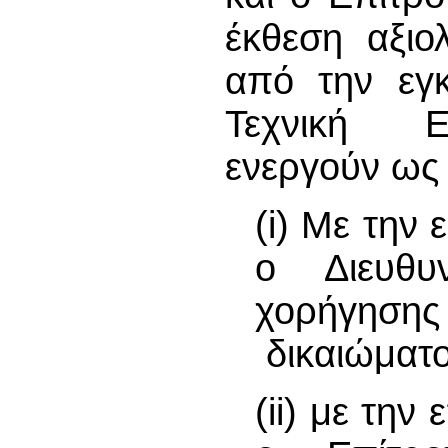
έκθεση αξιο
από την εγκ
Τεχνική Ε
ενεργούν ως
(i) Με την
ο Διευθυ
χορήγησ
δικαιώματο
(ii) με τη