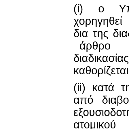
(i) ο Υπ
χορηγηθεί 
δια της δι
άρθρο
διαδικασ
καθορίζεται
(ii) κατά 
από διαβο
εξουσιοδο
ατομικού