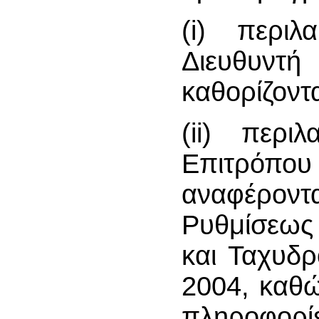
(i) περιλ
Διευθυν
καθορίζοντ
(ii) περι
Επιτρόπ
αναφέροντ
Ρυθμίσεως
και Ταχυδ
2004, καθώ
πληροφορ