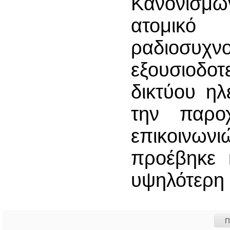
Κανονισμ
ατομικ
ραδιοσυχ
εξουσιοδο
δικτύου ηλ
την παρο
επικοινω
προέβηκε 
υψηλότερη 
Π