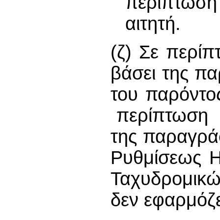
περίπτωση 
αιτητή.
(ζ) Σε περίπ
βάσει της πα
του παρόντο
περίπτωση π
της παραγράφ
Ρυθμίσεως Η
Ταχυδρομικώ
δεν εφαρμόζε