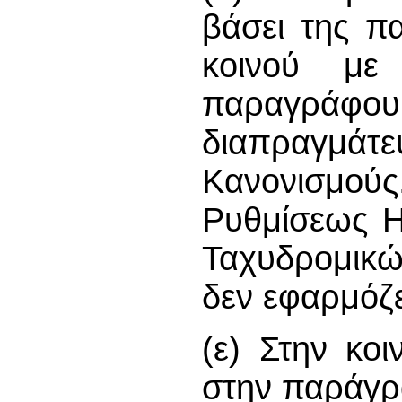
βάσει της π
κοινού με
παραγρά
διαπραγμάτ
Κανονισμούς,
Ρυθμίσεως Η
Ταχυδρομικώ
δεν εφαρμόζε
(ε) Στην κο
στην παράγρ