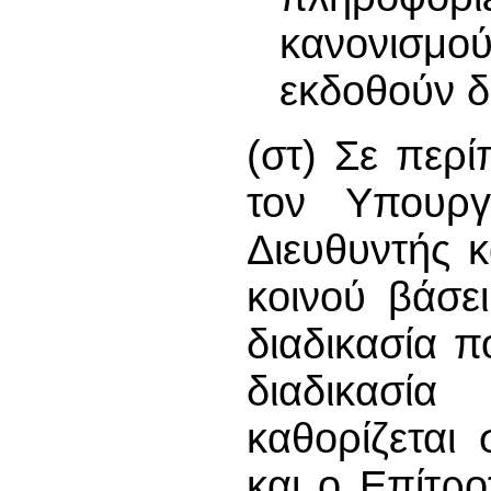
κανονισμο
εκδοθούν δ
(στ) Σε περ
τον Υπουργ
Διευθυντής 
κοινού βάσε
διαδικασία π
διαδικασ
καθορίζεται
και ο Επίτρ