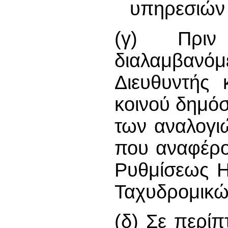
υπηρεσιών 
(γ) Πριν
διαλαμβανό
Διευθυντής 
κοινού δημό
των αναλογι
που αναφέρο
Ρυθμίσεως Η
Ταχυδρομικώ
(δ) Σε περί