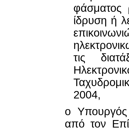
φάσματος 
ίδρυση ή λ
επικοινων
ηλεκτρονι
τις διατ
Ηλεκτρο
Ταχυδρομ
2004,
ο Υπουργός 
από τον Επί