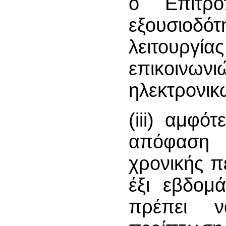
ο Επίτρο
εξουσιοδό
λειτουργ
επικοινων
ηλεκτρονικ
(iii) αμφό
απόφαση 
χρονικής π
έξι εβδομ
πρέπει ν