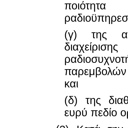
ποιότητ
ραδιοϋπηρεσ
(γ) της απ
διαχείριση
ραδιοσυχνοτ
παρεμβολών 
και
(δ) της δια
ευρύ πεδίο ο