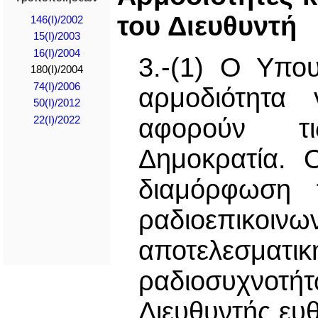
του Διευθυντή
146(I)/2002
15(I)/2003
16(I)/2004
3.-(1) Ο Υπο
180(I)/2004
74(I)/2006
αρμοδιότητα
50(I)/2012
αφορούν τι
22(I)/2022
Δημοκρατία. 
διαμόρφωση π
ραδιοεπικοιν
αποτελεσματ
ραδιοσυχνοτή
Διευθυντής ευθ