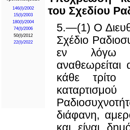
του Σχεδίου Ρ
146(I)/2002
15(I)/2003
180(I)/2004
5.—(1) Ο Διευθ
74(I)/2006
50(I)/2012
Σχέδιο Ραδιοσ
22(I)/2022
εν λόγω Σ
αναθεωρείται 
κάθε τρίτο 
καταρτισμ
Ραδιοσυχνοτήτ
διάφανη, αμερ
και είναι δημ