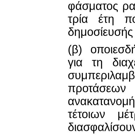
φάσματος ρα
τρία έτη π
δημοσίευσής 
(β) οποιεσδ
για τη διαχ
συμπεριλα
προτάσεω
ανακατανομ
τέτοιων μέ
διασφαλίσου