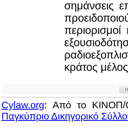
σημάνσεις ε
προειδοποι
περιορισμοί
εξουσιοδό
ραδιοεξοπλ
κράτος μέλο
Π
Cylaw.org
: Από το ΚΙΝOΠ/
Παγκύπριο Δικηγορικό Σύλλο