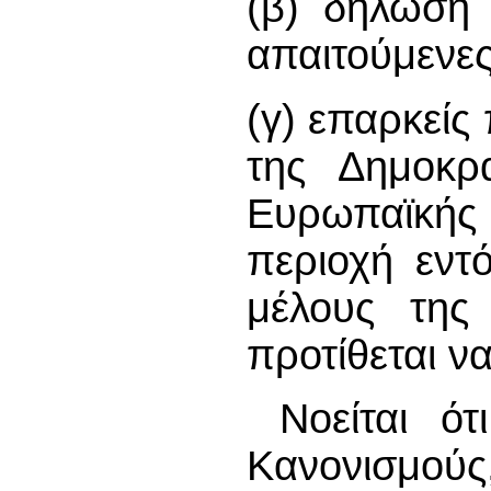
(β) δήλωση 
απαιτούμενες
(γ) επαρκεί
της Δημοκρ
Ευρωπαϊκή
περιοχή εντ
μέλους της
προτίθεται ν
Νοείται ό
Κανονισμού