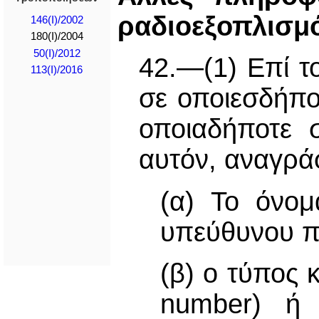
ραδιοεξοπλισμ
146(I)/2002
180(I)/2004
50(I)/2012
42.—(1) Επί τ
113(I)/2016
σε οποιεσδήπο
οποιαδήποτε 
αυτόν, αναγρά
(α) Το όνομ
υπεύθυνου π
(β) ο τύπος 
number) ή ο