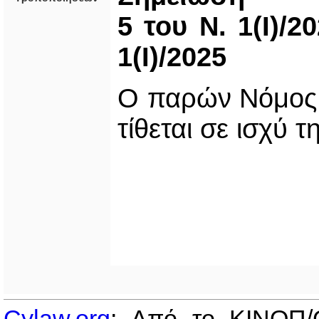
5 του Ν. 1(Ι)/
1(Ι)/2025
Ο παρών Νόμος [
τίθεται σε ισχύ 
Cylaw.org
: Από το ΚΙΝOΠ/