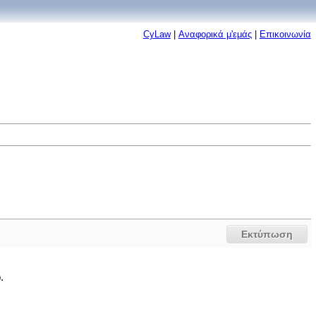
CyLaw
|
Αναφορικά μ'εμάς
|
Επικοινωνία
Εκτύπωση
.