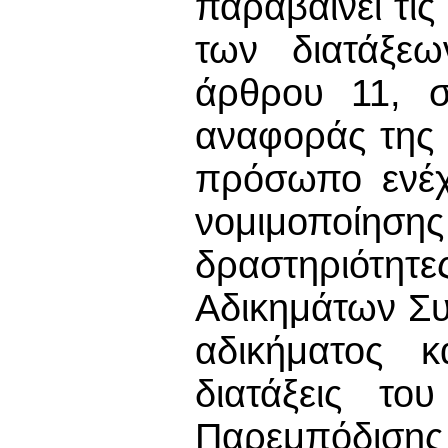
παραβαίνει τις
των διατάξε
άρθρου 11, 
αναφοράς της 
πρόσωπο ενέχ
νομιμοποίησ
δραστηριότητ
Αδικημάτων Συ
αδικήματος κ
διατάξεις τ
Παρεμπόδιση