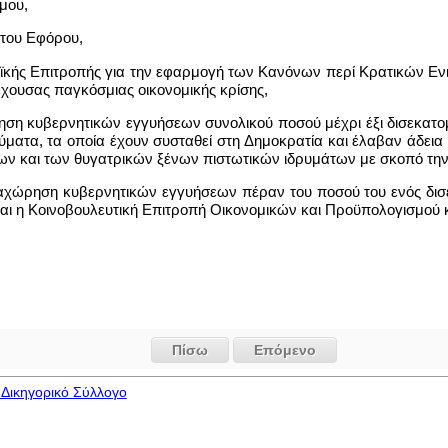
όμου,
ι του Εφόρου,
αϊκής Επιτροπής για την εφαρμογή των Κανόνων περί Κρατικών Εν
έχουσας παγκόσμιας οικονομικής κρίσης,
ση κυβερνητικών εγγυήσεων συνολικού ποσού μέχρι έξι δισεκατομ
ματα, τα οποία έχουν συσταθεί στη Δημοκρατία και έλαβαν άδεια
 και των θυγατρικών ξένων πιστωτικών ιδρυμάτων με σκοπό την ε
ραχώρηση κυβερνητικών εγγυήσεων πέραν του ποσού του ενός δισε
 η Κοινοβουλευτική Επιτροπή Οικονομικών και Προϋπολογισμού κα
Πίσω
Επόμενο
Δικηγορικό Σύλλογο