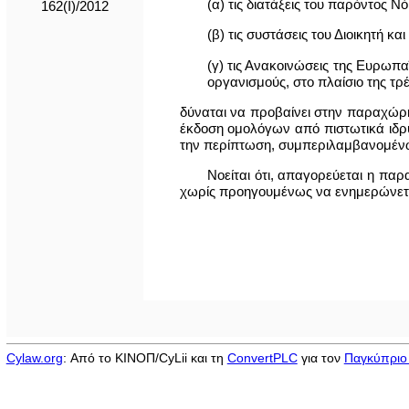
(α) τις διατάξεις του παρόντος Ν
162(I)/2012
(β) τις συστάσεις του Διοικητή κα
(γ) τις Ανακοινώσεις της Ευρωπ
οργανισμούς, στο πλαίσιο της τρ
δύναται να προβαίνει στην παραχώρη
έκδοση ομολόγων από πιστωτικά ιδρύ
την περίπτωση, συμπεριλαμβανομένων
Νοείται ότι, απαγορεύεται η πα
χωρίς προηγουμένως να ενημερώνεται
Cylaw.org
: Από το ΚΙΝOΠ/CyLii και τη
ConvertPLC
για τον
Παγκύπριο 