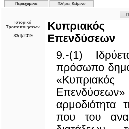
Περιεχόμενα
Πλήρες Κείμενο
Π
Ιστορικό
Κυπριακός Ο
Τροποποιήσεων
Επενδύσεων
33(I)/2019
9.-(1) Ιδρύε
πρόσωπο δημοσ
«Κυπριακός
Επενδύσεων» 
αρμοδιότητα 
που του ανατ