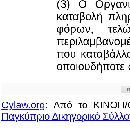
(3) Ο Οργανι
καταβολή πλη
φόρων, τελ
περιλαμβανομ
που καταβάλλο
οποιουδήποτε 
Π
Cylaw.org
: Από το ΚΙΝOΠ/
Παγκύπριο Δικηγορικό Σύλλο