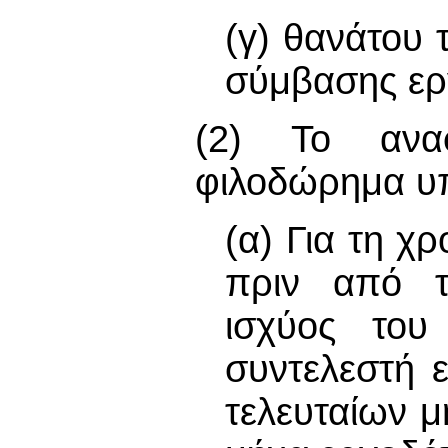
(γ) θανάτου 
σύμβασης ερ
(2) Το ανα
φιλοδώρημα υπ
(α) Για τη χ
πριν από τ
ισχύος το
συντελεστή 
τελευταίων 