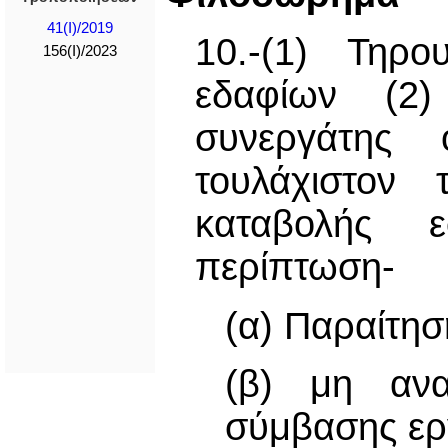
41(I)/2019
10.-(1) Τηρ
156(I)/2023
εδαφίων (2) 
συνεργάτης 
τουλάχιστον 
καταβολής 
περίπτωση-
(α) Παραίτησ
(β) μη ανα
σύμβασης ερ