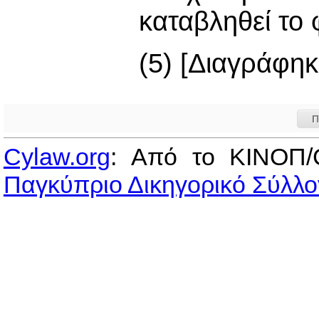
καταβληθεί το
(5) [Διαγράφηκ
Π
Cylaw.org
: Από το ΚΙΝOΠ/
Παγκύπριο Δικηγορικό Σύλλο