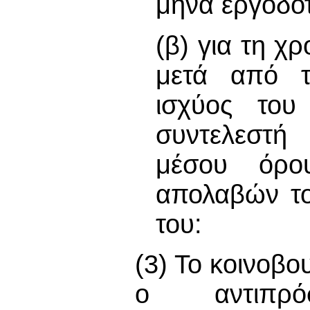
μήνα εργοδότ
(β) για τη χ
μετά από τ
ισχύος το
συντελεστή
μέσου όρο
απολαβών το
του:
(3) Το κοινοβο
ο αντιπρό