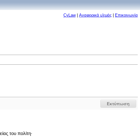
CyLaw
|
Αναφορικά μ'εμάς
|
Επικοινωνία
Εκτύπωση
ίας του πολίτη∙