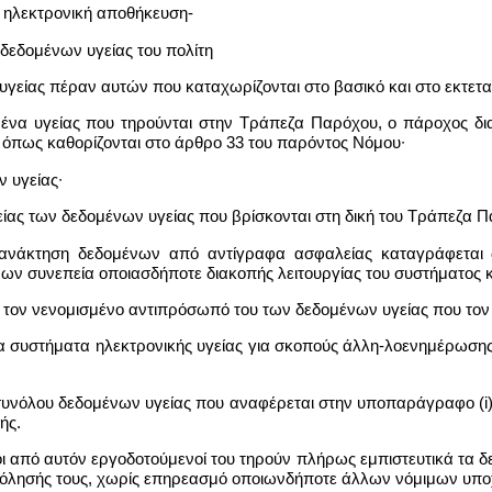
η ηλεκτρονική αποθήκευση-
 δεδομένων υγείας του πολίτη
 υγείας πέραν αυτών που καταχωρίζονται στο βασικό και στο εκτετα
δομένα υγείας που τηρούνται στην Τράπεζα Παρόχου, ο πάροχος δ
 όπως καθορίζονται στο άρθρο 33 του παρόντος Νόμου∙
 υγείας∙
ίας των δεδομένων υγείας που βρίσκονται στη δική του Τράπεζα Π
ε ανάκτηση δεδομένων από αντίγραφα ασφαλείας καταγράφεται 
ν συνεπεία οποιασδήποτε διακοπής λειτουργίας του συστήματος κ
αι τον νενομισμένο αντιπρόσωπό του των δεδομένων υγείας που το
λλα συστήματα ηλεκτρονικής υγείας για σκοπούς άλλη-λοενημέρωση
συνόλου δεδομένων υγείας που αναφέρεται στην υποπαράγραφο (i) 
ής.
νοι από αυτόν εργοδοτούμενοί του τηρούν πλήρως εμπιστευτικά τα
όλησής τους, χωρίς επηρεασμό οποιωνδήποτε άλλων νόμιμων υπο