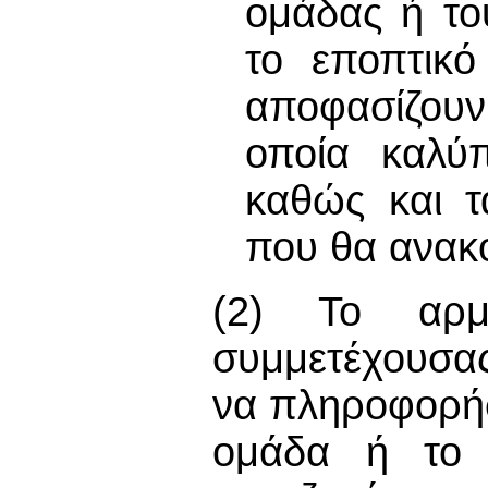
ομάδας ή το
το εποπτικό
αποφασίζου
οποία καλύπ
καθώς και τ
που θα ανακο
(2) Το αρ
συμμετέχουσας
να πληροφορήσ
ομάδα ή το 