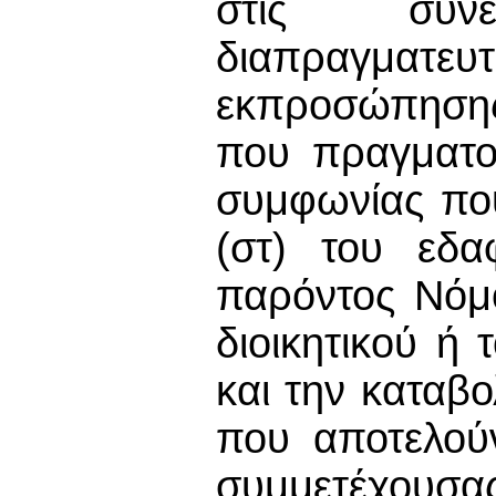
στις συνε
διαπραγματευ
εκπροσώπησης
που πραγματοπ
συμφωνίας πο
(στ) του εδα
παρόντος Νόμ
διοικητικού ή
και την καταβο
που αποτελού
συμμετέχουσα