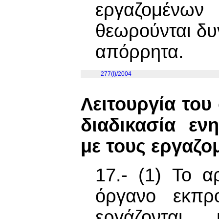
εργαζομένω
θεωρούνται δυ
απόρρητα.
277(I)/2004
Λειτουργία το
διαδικασία εν
με τους εργαζο
17.- (1) Το 
όργανο εκπρ
εργάζονται