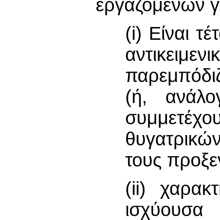
εργαζομένων γ
(i) Είναι 
αντικειμεν
παρεμπόδιζ
(ή, ανάλ
συμμετέχ
θυγατρικώ
τους προξε
(ii) χαρα
ισχύουσ