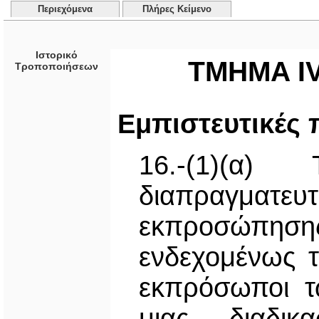
Περιεχόμενα
Πλήρες Κείμενο
Ιστορικό
TMHMA IV
Τροποποιήσεων
Εμπιστευτικές
16.-(1)(α
διαπραγματευ
εκπροσώπηση
ενδεχομένως τ
εκπρόσωποι τ
μιας διαδικ