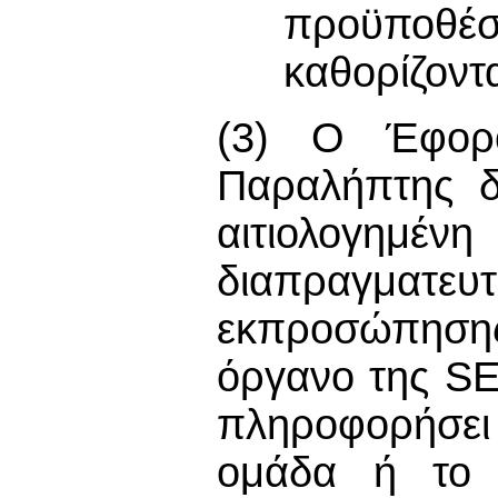
προϋποθέσε
καθορίζοντ
(3) Ο Έφορο
Παραλήπτης δ
αιτιολογημ
διαπραγματευ
εκπροσώπησης
όργανο της SE
πληροφορήσει
ομάδα ή το 