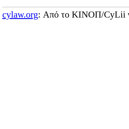
cylaw.org
: Από το ΚΙΝOΠ/CyLii 