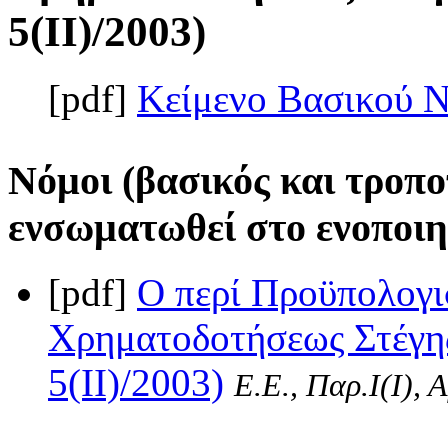
5(II)/2003)
[pdf]
Κείμενο Βασικού 
Νόμοι (βασικός και τροπο
ενσωματωθεί στο ενοποιη
[pdf]
Ο περί Προϋπολογι
Χρηματοδοτήσεως Στέγης
5(II)/2003)
Ε.Ε., Παρ.Ι(I), 