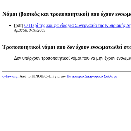
Νόμοι (βασικός και τροποποιητικοί) που έχουν ενσωμ
[pdf]
Ο Περί της Συμφωνίας για Συνεργασία της Κυπριακής Δ
Αρ.3758, 3/10/2003
Τροποποιητικοί νόμοι που δεν έχουν ενσωματωθεί στο
Δεν υπάρχουν τροποποιητικοί νόμοι που να μην έχουν ενσωμα
cylaw.org
: Από το ΚΙΝOΠ/CyLii για τον
Παγκύπριο Δικηγορικό Σύλλογο