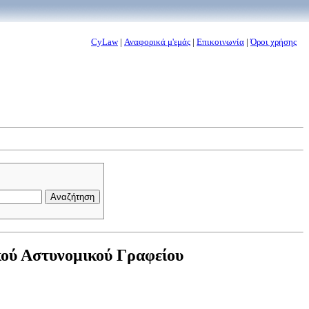
CyLaw
|
Αναφορικά μ'εμάς
|
Επικοινωνία
|
Όροι χρήσης
κού Αστυνομικού Γραφείου