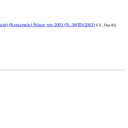
α) (Κυρωτικός) Νόμος του 2003 (Ν. 36(III)/2003)
Ε.Ε., Παρ.Ι(I),