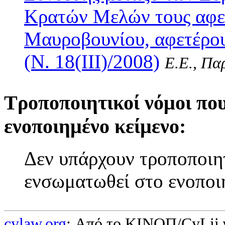
Κρατών Μελών τους αφεν
Μαυροβουνίου, αφετέρου
(Ν. 18(III)/2008)
Ε.Ε., Παρ
Τροποποιητικοί νόμοι πο
ενοποιημένο κείμενο:
Δεν υπάρχουν τροποποιητ
ενσωματωθεί στο ενοποι
cylaw.org
: Από το ΚΙΝOΠ/CyLii 