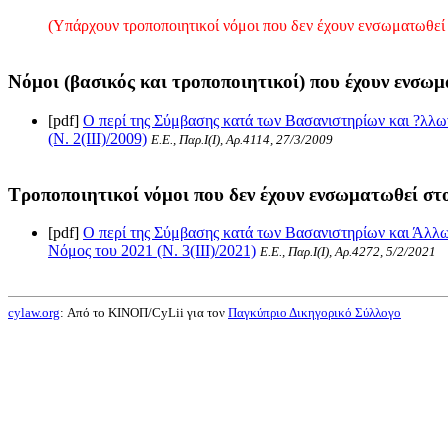
(Υπάρχουν τροποποιητικοί νόμοι που δεν έχουν ενσωματωθεί 
Νόμοι (βασικός και τροποποιητικοί) που έχουν ενσωμ
[pdf]
Ο περί της Σύμβασης κατά των Βασανιστηρίων και ?λλ
(Ν. 2(III)/2009)
Ε.Ε., Παρ.Ι(I), Αρ.4114, 27/3/2009
Τροποποιητικοί νόμοι που δεν έχουν ενσωματωθεί στο
[pdf]
Ο περί της Σύμβασης κατά των Βασανιστηρίων και Άλλ
Νόμος του 2021 (Ν. 3(III)/2021)
Ε.Ε., Παρ.Ι(I), Αρ.4272, 5/2/2021
cylaw.org
: Από το ΚΙΝOΠ/CyLii για τον
Παγκύπριο Δικηγορικό Σύλλογο