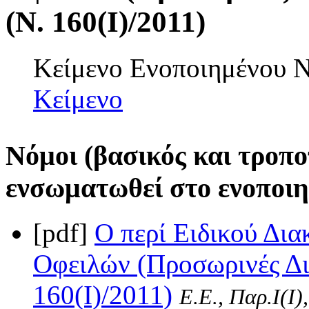
(Ν. 160(I)/2011)
Κείμενο Ενοποιημένου
Κείμενο
Νόμοι (βασικός και τροπο
ενσωματωθεί στο ενοποιη
[pdf]
Ο περί Ειδικού Δι
Οφειλών (Προσωρινές Δι
160(I)/2011)
Ε.Ε., Παρ.Ι(I)