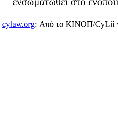
ενσωματωθεί στο ενοποι
cylaw.org
: Από το ΚΙΝOΠ/CyLii 