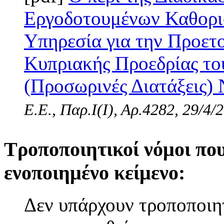
Εργοδοτουμένων Καθορισ
Υπηρεσία για την Προετο
Κυπριακής Προεδρίας το
(Προσωρινές Διατάξεις) 
Ε.Ε., Παρ.Ι(I), Αρ.4282, 29/4/
Τροποποιητικοί νόμοι πο
ενοποιημένο κείμενο:
Δεν υπάρχουν τροποποιητ