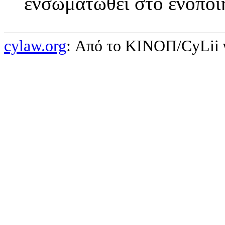
ενσωματωθεί στο ενοποι
cylaw.org
: Από το ΚΙΝOΠ/CyLii 