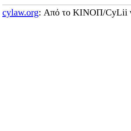
cylaw.org
: Από το ΚΙΝOΠ/CyLii 