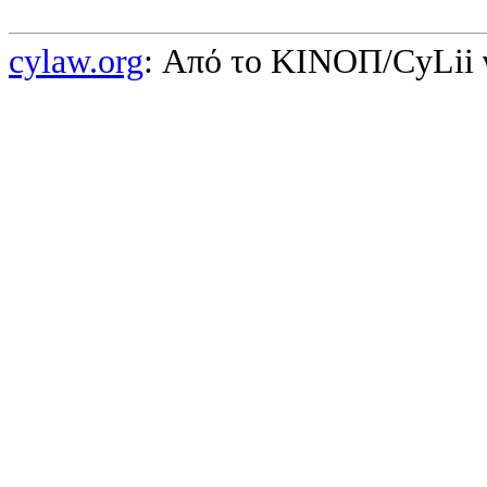
cylaw.org
: Από το ΚΙΝOΠ/CyLii 