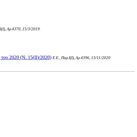
.Ι(I), Αρ.4370, 15/3/2019
ου 2020 (Ν. 15(II)/2020)
Ε.Ε., Παρ.Ι(I), Αρ.4396, 13/11/2020