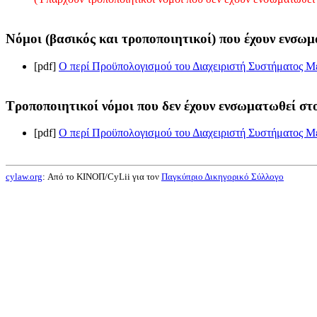
Νόμοι (βασικός και τροποποιητικοί) που έχουν ενσωμ
[pdf]
Ο περί Προϋπολογισμού του Διαχειριστή Συστήματος Με
Τροποποιητικοί νόμοι που δεν έχουν ενσωματωθεί στο
[pdf]
Ο περί Προϋπολογισμού του Διαχειριστή Συστήματος Με
cylaw.org
: Από το ΚΙΝOΠ/CyLii για τον
Παγκύπριο Δικηγορικό Σύλλογο