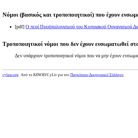
Νόμοι (βασικός και τροποποιητικοί) που έχουν ενσωμ
[pdf]
Ο περί Προϋπολογισμού του Κυπριακού Οργανισμού Δια
Τροποποιητικοί νόμοι που δεν έχουν ενσωματωθεί στο
Δεν υπάρχουν τροποποιητικοί νόμοι που να μην έχουν ενσωμα
cylaw.org
: Από το ΚΙΝOΠ/CyLii για τον
Παγκύπριο Δικηγορικό Σύλλογο