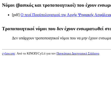
Νόμοι (βασικός και τροποποιητικοί) που έχουν ενσωμ
[pdf]
Ο περί Προϋπολογισμού της Αρχής Ψηφιακής Ασφάλειας 
Τροποποιητικοί νόμοι που δεν έχουν ενσωματωθεί στο
Δεν υπάρχουν τροποποιητικοί νόμοι που να μην έχουν ενσωμα
cylaw.org
: Από το ΚΙΝOΠ/CyLii για τον
Παγκύπριο Δικηγορικό Σύλλογο