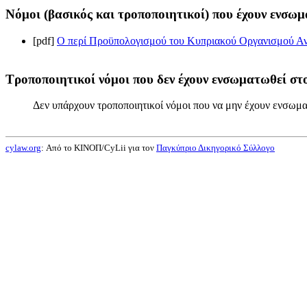
Νόμοι (βασικός και τροποποιητικοί) που έχουν ενσωμ
[pdf]
Ο περί Προϋπολογισμού του Κυπριακού Οργανισμού Ανα
Τροποποιητικοί νόμοι που δεν έχουν ενσωματωθεί στο
Δεν υπάρχουν τροποποιητικοί νόμοι που να μην έχουν ενσωμα
cylaw.org
: Από το ΚΙΝOΠ/CyLii για τον
Παγκύπριο Δικηγορικό Σύλλογο