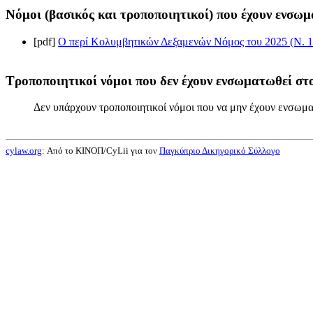
Νόμοι (βασικός και τροποποιητικοί) που έχουν ενσωμ
[pdf]
Ο περί Κολυμβητικών Δεξαμενών Νόμος του 2025 (Ν. 1
Τροποποιητικοί νόμοι που δεν έχουν ενσωματωθεί στο
Δεν υπάρχουν τροποποιητικοί νόμοι που να μην έχουν ενσωμα
cylaw.org
: Από το ΚΙΝOΠ/CyLii για τον
Παγκύπριο Δικηγορικό Σύλλογο