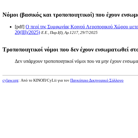
Νόμοι (βασικός και τροποποιητικοί) που έχουν ενσωμ
[pdf]
Ο περί της Συμφωνίας Κοινού Αεροπορικού Χώρου μεταξ
20(III)/2025)
Ε.Ε., Παρ.Ι(I), Αρ.1217, 29/7/2025
Τροποποιητικοί νόμοι που δεν έχουν ενσωματωθεί στο
Δεν υπάρχουν τροποποιητικοί νόμοι που να μην έχουν ενσωμα
cylaw.org
: Από το ΚΙΝOΠ/CyLii για τον
Παγκύπριο Δικηγορικό Σύλλογο