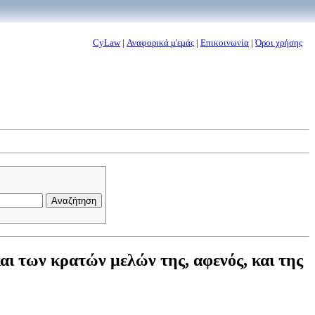
CyLaw
|
Αναφορικά μ'εμάς
|
Επικοινωνία
|
Όροι χρήσης
 των κρατών μελών της, αφενός, και της