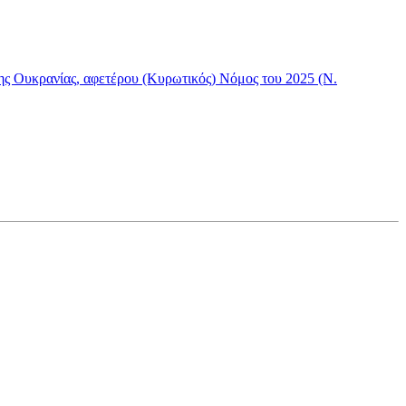
ης Ουκρανίας, αφετέρου (Κυρωτικός) Νόμος του 2025 (Ν.