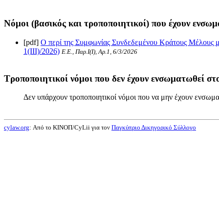
Νόμοι (βασικός και τροποποιητικοί) που έχουν ενσωμ
[pdf]
Ο περί της Συμφωνίας Συνδεδεμένου Κράτους Μέλους μ
1(III)/2026)
Ε.Ε., Παρ.Ι(I), Αρ.1, 6/3/2026
Τροποποιητικοί νόμοι που δεν έχουν ενσωματωθεί στο
Δεν υπάρχουν τροποποιητικοί νόμοι που να μην έχουν ενσωμα
cylaw.org
: Από το ΚΙΝOΠ/CyLii για τον
Παγκύπριο Δικηγορικό Σύλλογο