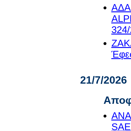
ΑΔΑ
ALP
324/
ZAK
Έφεσ
21/7/2026
Αποφ
ΑΝΑ
SAE