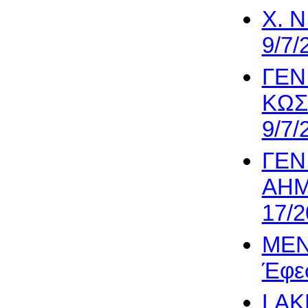
Χ. Ν
9/7/
ΓΕΝ
ΚΩΣΤ
9/7/
ΓΕΝ
AHM
17/2
MEN
Έφεσ
LAK