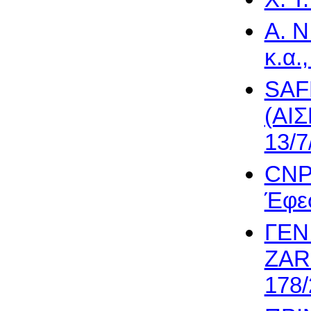
A. 
κ.α.
SAF
(ΑΙΣ
13/7
CNP
Έφεσ
ΓΕΝ
ZAR
178/