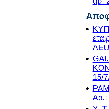
αρ. 
Αποφ
ΚΥΠΡ
ετα
ΛΕΩΝ
GAI
KON
15/7
ΡΑΜ
Αρ.:
Χ. Τ