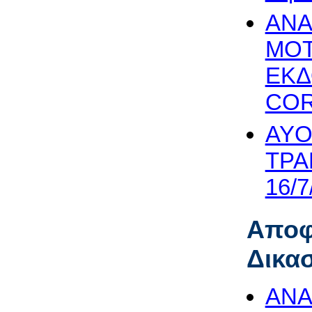
ΑΝΑ
MOT
ΕΚΔ
CORP
AYO
ΤΡΑ
16/7
Αποφ
Δικα
ΑΝΑ