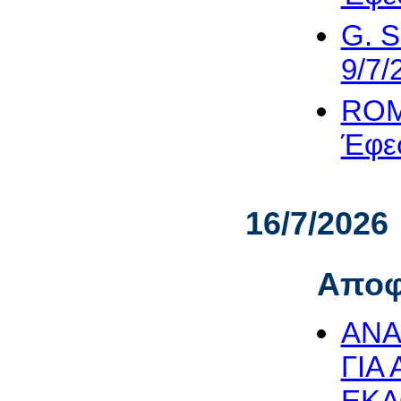
G. S
9/7/
ROM
Έφεσ
16/7/2026
Αποφ
ΑΝΑΦ
ΓΙΑ
ΕΚΔ