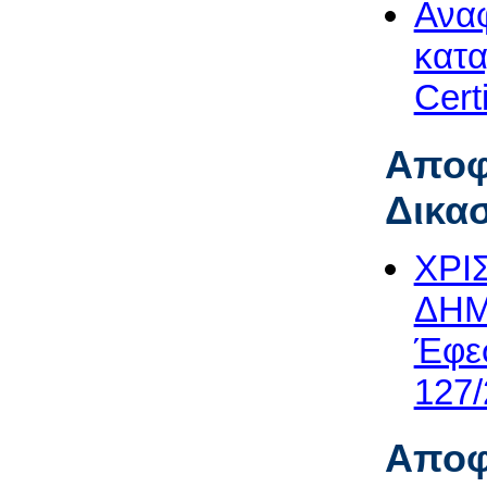
Αναφ
κατα
Cert
Αποφ
Δικα
ΧΡΙ
ΔΗΜ
Έφεσ
127/
Αποφ