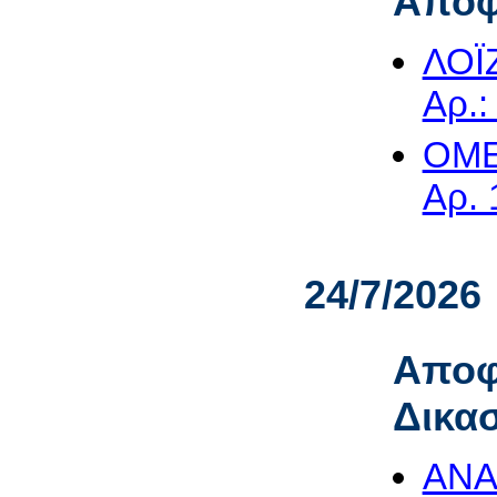
Αποφ
ΛΟΪ
Αρ.:
OME
Αρ. 
24/7/2026
Αποφ
Δικα
ΑΝΑ