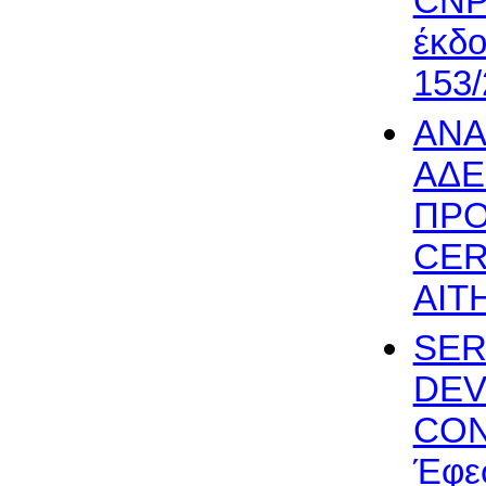
CNP 
έκδο
153/
ΑΝΑ
ΑΔΕ
ΠΡΟ
CER
ΑΙΤΗ
SER
DEV
CON
Έφεσ