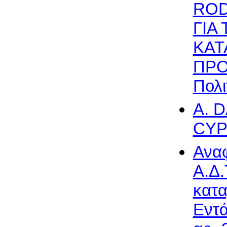
ROD
ΓΙΑ
ΚΑΤ
ΠΡΟ
Πολι
A. 
CYPR
Αναφ
Α.Δ.
κατα
Εντά