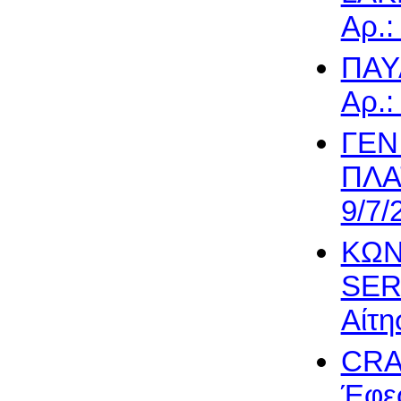
Αρ.:
ΠΑΥ
Αρ.:
ΓΕΝ
ΠΛΑΤ
9/7/
ΚΩΝ
SER
Αίτη
CRA
Έφεσ