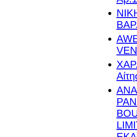
ΝΙΚ
ΒΑΡΔ
AWE
VENT
ΧΑΡ
Αίτη
ΑΝΑ
PAN
BOU
LIM
ΕΚΔ