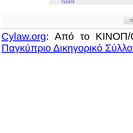
71/1970
Π
Cylaw.org
: Από το ΚΙΝOΠ/
Παγκύπριο Δικηγορικό Σύλλο