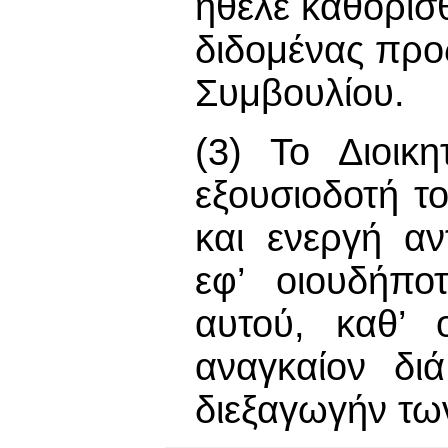
ήθελε καθορισθ
διδομένας προς
Συμβουλίου.
(3) Το Διοικ
εξουσιοδοτή τ
και ενεργή αν
εφ’ οιουδήπο
αυτού, καθ’ 
αναγκαίον δι
διεξαγωγήν τω