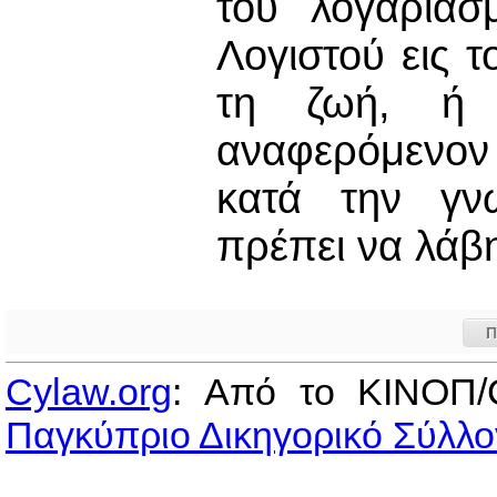
του λογαριασ
Λογιστού εις τ
τη ζωή, ή 
αναφερόμενον
κατά την γνώ
πρέπει να λάβη
Π
Cylaw.org
: Από το ΚΙΝOΠ/
Παγκύπριο Δικηγορικό Σύλλο