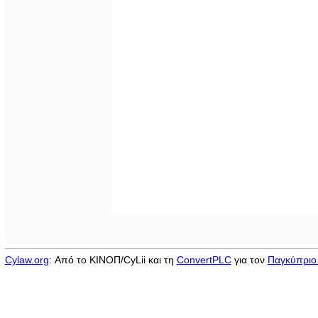
Cylaw.org
: Από το ΚΙΝOΠ/CyLii και τη
ConvertPLC
για τον
Παγκύπριο 