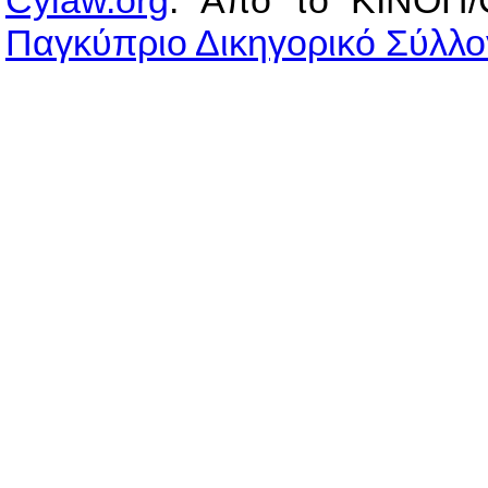
Cylaw.org
: Από το ΚΙΝOΠ/
Παγκύπριο Δικηγορικό Σύλλο