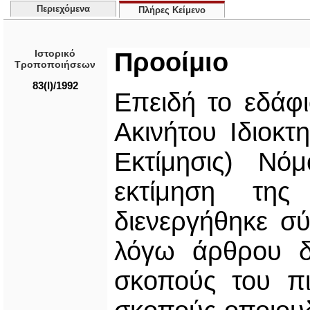
Περιεχόμενα
Πλήρες Κείμενο
Ιστορικό
Προοίμιο
Τροποποιήσεων
83(I)/1992
Επειδή το εδάφι
Ακινήτου Ιδιοκτ
Εκτίμησις) Νό
εκτίμηση της
διενεργήθηκε σύ
λόγω άρθρου δε
σκοπούς του π