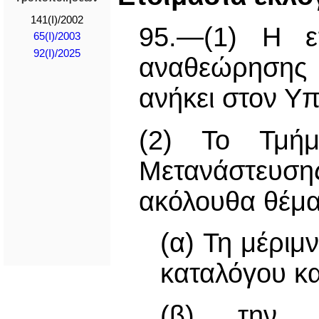
141(I)/2002
95.—(1) Η επ
65(I)/2003
92(I)/2025
αναθεώρησης
ανήκει στον Υ
(2) Το Τμήμ
Μετανάστευση
ακόλουθα θέμα
(α) Τη μέριμ
καταλόγου κα
(β) την κ