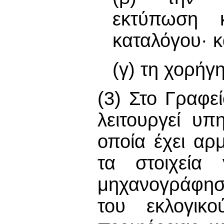
εκτύπωση κ
καταλόγου· κ
(γ) τη χορήγ
(3) Στο Γραφε
λειτουργεί υπ
οποία έχει αρ
τα στοιχεία 
μηχανογράφησ
του εκλογικο