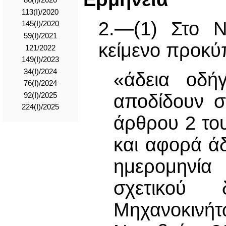
86(I)/2020
113(I)/2020
2.—(1) Στο Ν
145(I)/2020
59(I)/2021
κείμενο προκύπ
121/2022
149(I)/2023
34(I)/2024
«άδεια οδή
76(I)/2024
αποδίδουν σ
92(I)/2025
224(I)/2025
άρθρου 2 το
και αφορά άδ
ημερομηνί
σχετικού 
Μηχανοκινήτ