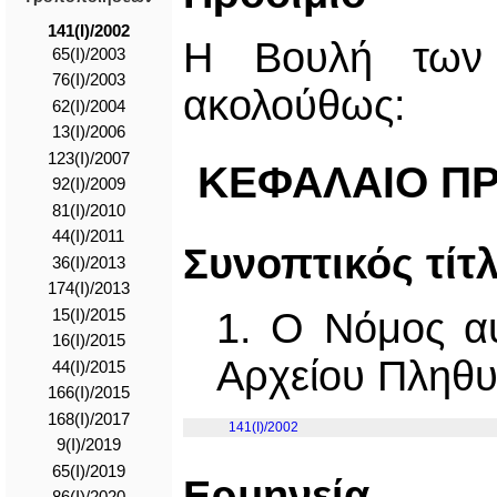
141(I)/2002
Η Βουλή των 
65(I)/2003
76(I)/2003
ακολούθως:
62(I)/2004
13(I)/2006
123(I)/2007
ΚΕΦΑΛΑΙΟ ΠΡΩ
92(I)/2009
81(I)/2010
44(I)/2011
Συνοπτικός τίτ
36(I)/2013
174(Ι)/2013
1. Ο Νόμος α
15(Ι)/2015
16(Ι)/2015
Αρχείου Πληθυ
44(Ι)/2015
166(I)/2015
168(I)/2017
141(I)/2002
9(I)/2019
65(I)/2019
Ερμηνεία