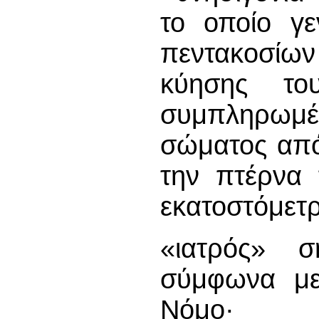
το οποίο γε
πεντακοσίων
κύησης του
συμπληρωμέ
σώματος από
την πτέρνα 
εκατοστόμετ
«ιατρός» σ
σύμφωνα με
Νόμο·