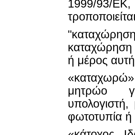
1999/93/Ε
τροποποιείται
"καταχώρησ
καταχώρηση 
ή μέρος αυτή
«καταχωρώ
μητρώο γ
υπολογιστή,
φωτοτυπία ή 
«κάτοχος Ι