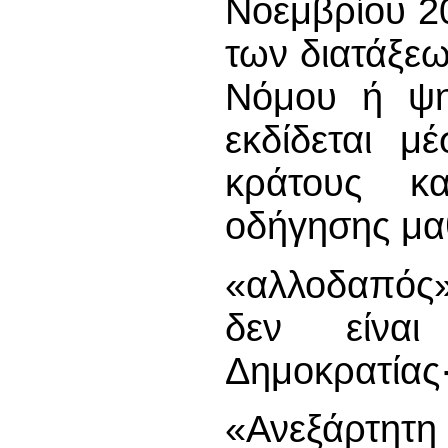
Νοεμβρίου 20
των διατάξε
Νόμου ή ψη
εκδίδεται μ
κράτους κα
οδήγησης μα
«αλλοδαπός»
δεν είναι
Δημοκρατίας
«Ανεξάρτ