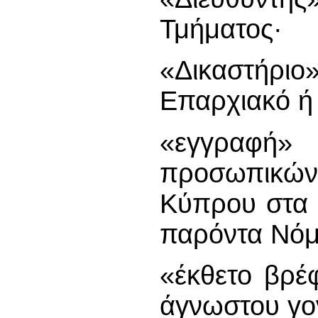
Τμήματος·
«Δικαστήρ
Επαρχιακό ή 
«εγγραφή»
προσωπικών 
Κύπρου στα 
παρόντα Νόμ
«έκθετο βρέ
άγνωστου γο