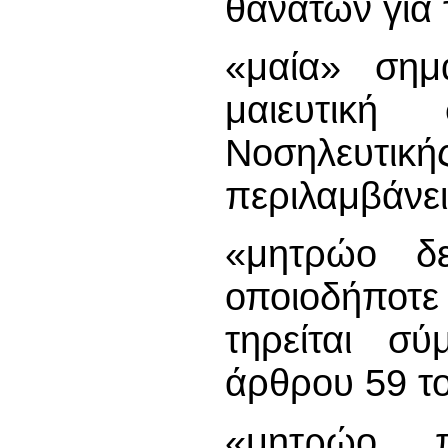
θανάτων για 
«μαία» σημ
μαιευτικ
Νοσηλευτικ
περιλαμβάνει 
«μητρώο δε
οποιοδήποτε
τηρείται σύ
άρθρου 59 τ
«μητρώο π