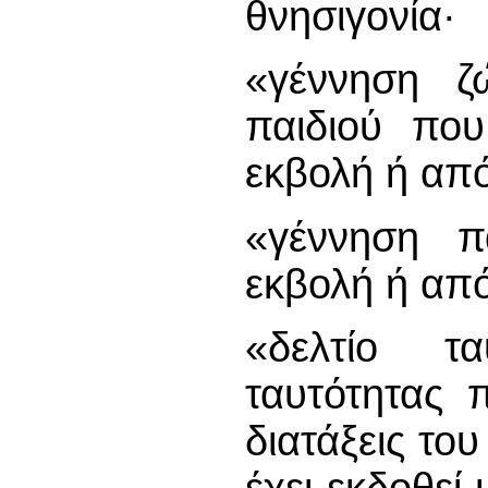
θνησιγονία·
«γέννηση ζ
παιδιού πο
εκβολή ή απ
«γέννηση π
εκβολή ή απ
«δελτίο τα
ταυτότητας 
διατάξεις το
έχει εκδοθεί