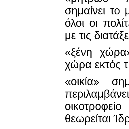
σημαίνει το
όλοι οι πολ
με τις διατά
«ξένη χώρα»
χώρα εκτός 
«οικία» σημ
περιλαμβά
οικοτροφεί
θεωρείται Ίδ