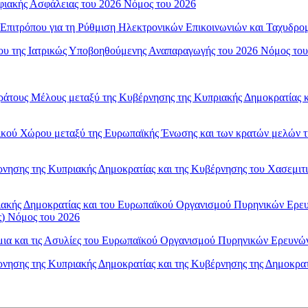
ηφιακής Ασφάλειας του 2026 Νόμος του 2026
υ Επιτρόπου για τη Ρύθμιση Ηλεκτρονικών Επικοινωνιών και Ταχυδρο
ίου της Ιατρικώς Υποβοηθούμενης Αναπαραγωγής του 2026 Νόμος το
 Κράτους Μέλους μεταξύ της Κυβέρνησης της Κυπριακής Δημοκρατίας
ρικού Χώρου μεταξύ της Ευρωπαϊκής Ένωσης και των κρατών μελών της
έρνησης της Κυπριακής Δημοκρατίας και της Κυβέρνησης του Χασεμιτι
υπριακής Δημοκρατίας και του Ευρωπαϊκού Οργανισμού Πυρηνικών Ερ
) Νόμος του 2026
νόμια και τις Ασυλίες του Ευρωπαϊκού Οργανισμού Πυρηνικών Ερευν
βέρνησης της Κυπριακής Δημοκρατίας και της Κυβέρνησης της Δημοκρα