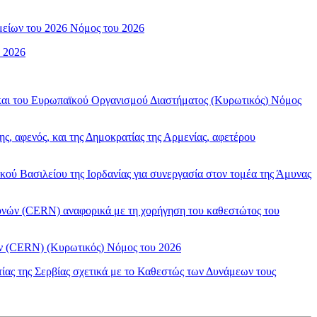
μείων του 2026 Νόμος του 2026
υ 2026
 και του Ευρωπαϊκού Οργανισμού Διαστήματος (Κυρωτικός) Νόμος
, αφενός, και της Δημοκρατίας της Αρμενίας, αφετέρου
κού Βασιλείου της Ιορδανίας για συνεργασία στον τομέα της Άμυνας
ευνών (CERN) αναφορικά με τη χορήγηση του καθεστώτος του
ών (CERN) (Κυρωτικός) Νόμος του 2026
τίας της Σερβίας σχετικά με το Καθεστώς των Δυνάμεων τους