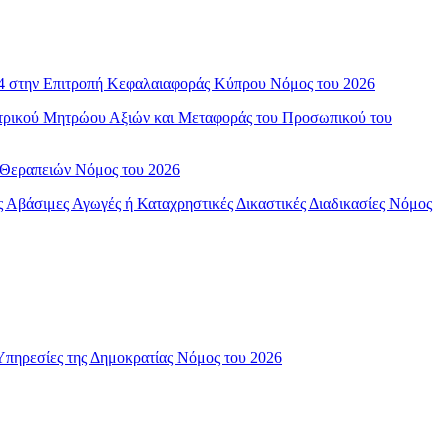
014 στην Επιτροπή Κεφαλαιαφοράς Κύπρου Νόμος του 2026
εντρικού Μητρώου Αξιών και Μεταφοράς του Προσωπικού του
 Θεραπειών Νόμος του 2026
 Αβάσιμες Αγωγές ή Καταχρηστικές Δικαστικές Διαδικασίες Νόμος
 Υπηρεσίες της Δημοκρατίας Νόμος του 2026