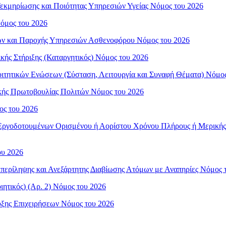
 Τεκμηρίωσης και Ποιότητας Υπηρεσιών Υγείας Νόμος του 2026
Νόμος του 2026
ρων και Παροχής Υπηρεσιών Ασθενοφόρου Νόμος του 2026
ικής Στήριξης (Καταργητικός) Νόμος του 2026
Φοιτητικών Ενώσεων (Σύσταση, Λειτουργία και Συναφή Θέματα) Νόμο
τικής Πρωτοβουλίας Πολιτών Νόμος του 2026
ος του 2026
ης Εργοδοτουμένων Ορισμένου ή Αορίστου Χρόνου Πλήρους ή Μερικ
ου 2026
υμπερίληψης και Ανεξάρτητης Διαβίωσης Ατόμων με Αναπηρίες Νόμος 
ητικός) (Αρ. 2) Νόμος του 2026
υξης Επιχειρήσεων Νόμος του 2026