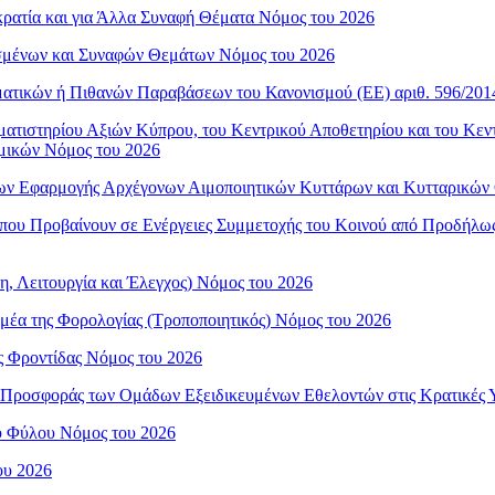
οκρατία και για Άλλα Συναφή Θέματα Νόμος του 2026
ισμένων και Συναφών Θεμάτων Νόμος του 2026
αγματικών ή Πιθανών Παραβάσεων του Κανονισμού (ΕΕ) αριθ. 596/2
ρηματιστηρίου Αξιών Κύπρου, του Κεντρικού Αποθετηρίου και του Κ
μικών Νόμος του 2026
νάδων Εφαρμογής Αρχέγονων Αιμοποιητικών Κυττάρων και Κυτταρικών
 που Προβαίνουν σε Ενέργειες Συμμετοχής του Κοινού από Προδήλως
η, Λειτουργία και Έλεγχος) Νόμος του 2026
Τομέα της Φορολογίας (Τροποποιητικός) Νόμος του 2026
ής Φροντίδας Νόμος του 2026
της Προσφοράς των Ομάδων Εξειδικευμένων Εθελοντών στις Κρατικές
ου Φύλου Νόμος του 2026
ου 2026