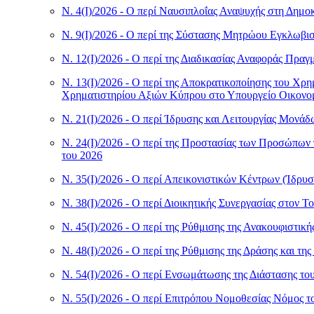
Ν. 4(I)/2026 - Ο περί Ναυσιπλοΐας Αναψυχής στη Δημ
Ν. 9(I)/2026 - Ο περί της Σύστασης Μητρώου Εγκλωβ
Ν. 12(I)/2026 - Ο περί της Διαδικασίας Αναφοράς Πρ
Ν. 13(I)/2026 - Ο περί της Αποκρατικοποίησης του Χ
Χρηματιστηρίου Αξιών Κύπρου στο Υπουργείο Οικονο
Ν. 21(I)/2026 - Ο περί Ίδρυσης και Λειτουργίας Μο
Ν. 24(I)/2026 - Ο περί της Προστασίας των Προσώπων
του 2026
Ν. 35(I)/2026 - Ο περί Απεικονιστικών Κέντρων (Ίδρυσ
Ν. 38(I)/2026 - Ο περί Διοικητικής Συνεργασίας στον 
Ν. 45(I)/2026 - Ο περί της Ρύθμισης της Ανακουφιστικ
Ν. 48(I)/2026 - Ο περί της Ρύθμισης της Δράσης και 
Ν. 54(I)/2026 - Ο περί Ενσωμάτωσης της Διάστασης τ
Ν. 55(I)/2026 - Ο περί Επιτρόπου Νομοθεσίας Νόμος τ