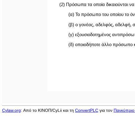
(2) Πρόσωπα τα οποία δικαιούνται ν
(α) Το πρόσωπο του οποίου το ό
(β) ο γονέας, αδελφός, αδελφή,
(γ) εξουσιοδοτημένος αντιπρόσω
(δ) οποιοδήποτε άλλο πρόσωπο κα
Cylaw.org
: Από το ΚΙΝOΠ/CyLii και τη
ConvertPLC
για τον
Παγκύπριο 